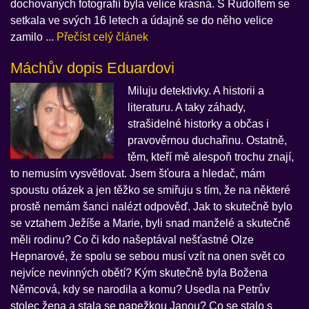
dochovaných fotografií byla velice krásná. S Rudolfem se
setkala ve svých 16 letech a údajně se do něho velice
zamilo ...
Přečíst celý článek
Máchův dopis Eduardovi
Miluju detektivky. A historii a
literaturu. A taky záhady,
strašidelné historky a občas i
pravověrnou duchařinu. Ostatně,
těm, kteří mě alespoň trochu znají,
to nemusím vysvětlovat. Jsem šťoura a hledač, mám
spoustu otázek a jen těžko se smiřuju s tím, že na některé
prostě nemám šanci nalézt odpověď. Jak to skutečně bylo
se vztahem Ježíše a Marie, byli snad manželé a skutečně
měli rodinu? Co či kdo našeptával nešťastné Olze
Hepnarové, že spolu se sebou musí vzít na onen svět co
nejvíce nevinných obětí? Kým skutečně byla Božena
Němcová, kdy se narodila a komu? Usedla na Petrův
stolec žena a stala se papežkou Janou? Co se stalo s