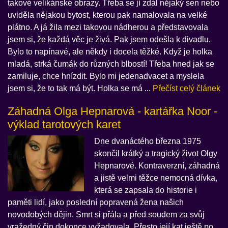
takové velikánské obrazy. Třeba se jí zdál nějaký sen nebo
uviděla nějakou bytost, kterou pak namalovala na velké
plátno. A já žila mezi takovou nádherou a představovala
jsem si, že každá věc je živá. Pak jsem odešla k divadlu.
Bylo to napínavé, ale někdy i docela těžké. Když je holka
mladá, strká čumák do různých blbostí! Třeba hned jak se
zamiluje, chce hnízdit. Bylo mi jedenadvacet a myslela
jsem si, že to tak má být. Holka se má ...
Přečíst celý článek
Záhadná Olga Hepnarová - kartářka Noor -
výklad tarotových karet
Dne dvanáctého března 1975
skončil krátký a tragický život Olgy
Hepnarové. Kontraverzní, záhadná
a jistě velmi těžce nemocná dívka,
která se zapsala do historie i
paměti lidí, jako poslední popravená žena našich
novodobých dějin. Smrt si přála a před soudem za svůj
vražedný čin dokonce vyžadovala. Přesto její kat ještě po