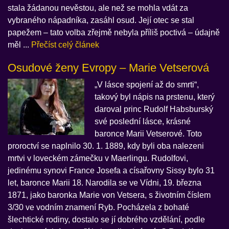
stala žádanou nevěstou, ale než se mohla vdát za
vybraného nápadníka, zasáhl osud. Její otec se stal
papežem – tato volba zřejmě nebyla příliš poctivá – údajně
měl ...
Přečíst celý článek
Osudové ženy Evropy – Marie Vetserová
„V lásce spojení až do smrti“,
takový byl nápis na prstenu, který
daroval princ Rudolf Habsburský
své poslední lásce, krásné
baronce Marii Vetserové. Toto
proroctví se naplnilo 30. 1. 1889, kdy byli oba nalezeni
mrtvi v loveckém zámečku v Maerlingu. Rudolfovi,
jedinému synovi France Josefa a císařovny Sissy bylo 31
let, baronce Marii 18. Narodila se ve Vídni, 19. března
1871, jako baronka Marie von Vetsera, s životním číslem
3/30 ve vodním znamení Ryb. Pocházela z bohaté
šlechtické rodiny, dostalo se jí dobrého vzdělání, podle