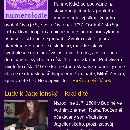
Panny. Když se podíváme na
slavného jubilanta z pohledu
numerologie, zjistíme, že jeho
osobní číslo je 5, životní číslo pak 1/37. Osobní číslo 5 je
číslo aktivní, mají ho ambiciózní lidé, odhodlaní, výkonní,
úspěšní a schopní se prosadit. Životní číslo 1, jehož
planetou je Slunce, je číslo liché, mužské, aktivní –
symbolizuje ego, nezávislost, moc, hrdost, ale i snahu o
dominanci – symbolem čísla 1 je bod v kruhu. Pod vlivem
životního čísla 1/37 se kromě Jana Masaryka narodily i jiné
slavné osobnosti např. Napoleon Bonaparte, Miloš Zeman,
spisovatelé Lev Nikolajevič To ...
Přečíst celý článek
Ludvík Jagellonský – Král dítě
Narodil se 1. 7. 1506 v Budíně ve
vodním znamení Raka. Toužebně
očekávaný syn Vladislava
Jagellonského, prožil za svůj