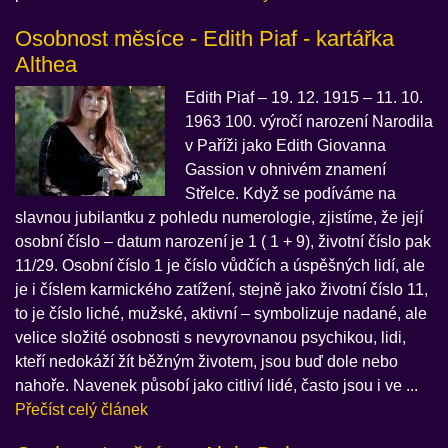
Osobnost měsíce - Edith Piaf - kartářka
Althea
Edith Piaf – 19. 12. 1915 – 11. 10.
1963 100. výročí narození Narodila
v Paříži jako Edith Giovanna
Gassion v ohnivém znamení
Střelce. Když se podíváme na
slavnou jubilantku z pohledu numerologie, zjistíme, že její
osobní číslo – datum narození je 1 ( 1 + 9), životní číslo pak
11/29. Osobní číslo 1 je číslo vůdčích a úspěšných lidí, ale
je i číslem karmického zatížení, stejně jako životní číslo 11,
to je číslo liché, mužské, aktivní – symbolizuje nadané, ale
velice složité osobnosti s nevyrovnanou psychikou, lidi,
kteří nedokáží žít běžným životem, jsou buď dole nebo
nahoře. Navenek působí jako citliví lidé, často jsou i ve ...
Přečíst celý článek