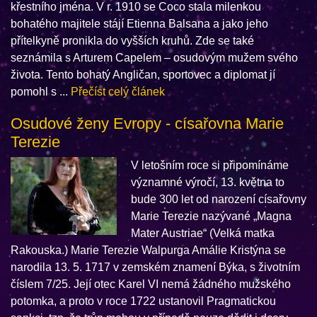
křestního jména. V r. 1910 se Coco stala milenkou
bohatého majitele stájí Etienna Balsana a jako jeho
přítelkyně pronikla do vyšších kruhů. Zde se také
seznámila s Arturem Capelem – osudovým mužem svého
života. Tento bohatý Angličan, sportovec a diplomat jí
pomohl s ...
Přečíst celý článek
Osudové ženy Evropy - císařovna Marie
Terezie
V letošním roce si připomínáme
významné výročí, 13. května to
bude 300 let od narození císařovny
Marie Terezie nazývané „Magna
Mater Austriae“ (Velká matka
Rakouska.) Marie Terezie Walpurga Amálie Kristýna se
narodila 13. 5. 1717 v zemském znamení Býka, s životním
číslem 7/25. Její otec Karel VI nemá žádného mužského
potomka, a proto v roce 1722 ustanovil Pragmatickou