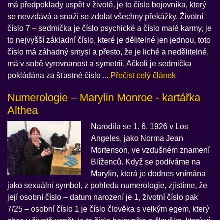
má předpoklady uspět v životě, je to číslo bojovníka, který
se nevzdává a snaží se zdolat všechny překážky. Životní
číslo 7 – sedmička je číslo psychické a číslo malé karmy, je
to nejvyšší základní číslo, které je dělitelné jen jednou, toto
číslo má záhadný smysl a přesto, že je liché a nedělitelné,
má v sobě vyrovnanost a symetrii. Ačkoli je sedmička
pokládána za šťastné číslo ...
Přečíst celý článek
Numerologie – Marylin Monroe - kartářka
Althea
Narodila se 1. 6. 1926 v Los
Angeles, jako Norma Jean
Mortenson, ve vzdušném znamení
Blíženců. Když se podíváme na
Marylin, která je dodnes vnímána
jako sexuální symbol, z pohledu numerologie, zjistíme, že
její osobní číslo – datum narození je 1, životní číslo pak
7/25 – osobní číslo 1 je číslo člověka s velkým egem, který