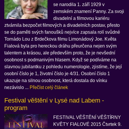
se narodila 1. září 1929 v
zemském znamení Panny. Za svoji
divadelní a filmovou kariéru
ztvárnila bezpočet filmových a divadelních postav, přesto
se do paměti svých fanoušků nejvíce zapsala rolí svůdné
Tornádo Lou z Brdečkova filmu Limonádový Joe. Květa
Fialová byla pro hereckou dráhu přeurčena nejen svým
talentem a krásou, ale především proto, že je nevšední
osobnost s podmanivým hlasem. Když se podíváme na
slavnou jubilantku z pohledu numerologie, zjistíme, že její
osobní číslo je 1, životní číslo je 4/31. Osobní číslo 1
ukazuje na silnou osobnost, která dostala do vínku
nezávislo ...
Přečíst celý článek
Festival věštění v Lysé nad Labem -
program
FESTIVAL VĚŠTĚNÍ VĚŠTÍRNY
KVĚTY FIALOVÉ 2015 Čtvrtek 9.