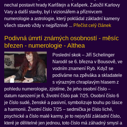
nechal postavit hrady Karlštejn a Kašperk. Založil Karlovy
Vary a další stavby, byl i vizionářem a příznivcem
numerologie a astrologie, který pokládal základní kameny
všech staveb vždy v nejpříznivě ...
Přečíst celý článek
Podivná úmrtí známých osobností - měsíc
březen - numerologie - Althea
Poslední skok – Jiří Schelinger
Narodil se 6. března v Bousově, ve
vodním znamení Ryb. Když se
podíváme na zpěváka a skladatele
s výrazným chraplavým hlasem z
pohledu numerologie, zjistíme, že jeho osobní číslo –
datum narození je 6, životní číslo pak 7/25. Osobní číslo 6
je číslo sudé, ženské a pasivní, symbolizuje touhu po lásce
a harmonii. Životní číslo 7/25 – sedmička je číslo liché,
psychické a číslo malé karmy, je to nejvyšší základní číslo,
které je dělitelné jen jednou, toto číslo má záhadný smysl a