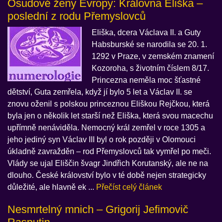
Osudové ženy Evropy: Královna Eliška –
poslední z rodu Přemyslovců
Eliška, dcera Václava II. a Guty
Habsburské se narodila se 20. 1.
1292 v Praze, v zemském znamení
Kozoroha, s životním číslem 8/17.
Princezna neměla moc šťastné
dětství, Guta zemřela, když jí bylo 5 let a Václav II. se
znovu oženil s polskou princeznou Eliškou Rejčkou, která
byla jen o několik let starší než Eliška, která svou macechu
upřímně nenáviděla. Nemocný král zemřel v roce 1305 a
jeho jediný syn Václav III byl o rok později v Olomouci
úkladně zavražděn – rod Přemyslovců tak vymřel po meči.
Vlády se ujal Eliščin švagr Jindřich Korutanský, ale ne na
dlouho. České království bylo v té době nejen strategicky
důležité, ale hlavně ek ...
Přečíst celý článek
Nesmrtelný mnich – Grigorij Jefimovič