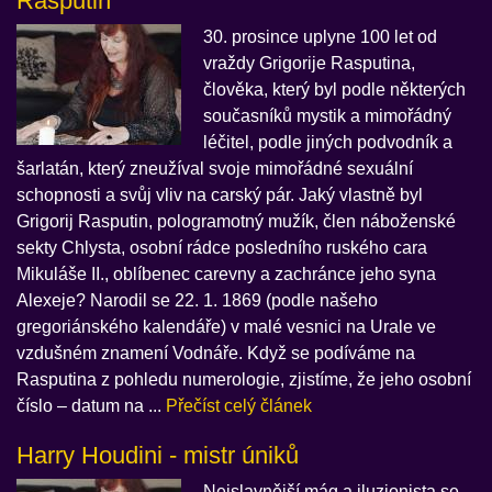
Rasputin
30. prosince uplyne 100 let od
vraždy Grigorije Rasputina,
člověka, který byl podle některých
současníků mystik a mimořádný
léčitel, podle jiných podvodník a
šarlatán, který zneužíval svoje mimořádné sexuální
schopnosti a svůj vliv na carský pár. Jaký vlastně byl
Grigorij Rasputin, pologramotný mužík, člen náboženské
sekty Chlysta, osobní rádce posledního ruského cara
Mikuláše II., oblíbenec carevny a zachránce jeho syna
Alexeje? Narodil se 22. 1. 1869 (podle našeho
gregoriánského kalendáře) v malé vesnici na Urale ve
vzdušném znamení Vodnáře. Když se podíváme na
Rasputina z pohledu numerologie, zjistíme, že jeho osobní
číslo – datum na ...
Přečíst celý článek
Harry Houdini - mistr úniků
Nejslavnější mág a iluzionista se