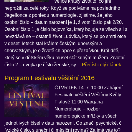
velice krátký život to, co jiní
neprožili za celé roky. Když se podíváme na posledního
Jagellonce z pohledu numerologie, zjistíme, že jeho
osobní číslo – datum narození je 1, životní číslo pak 2/20.
Osobní číslo 1 je číslo bojovníka, který bojuje ze všech sil a
nevzdává se – ostatně život Ludvíka, který se po smrti otce
v deseti letech stal králem českým, uherským a
chorvatským, je o životě chlapce s přezdívkou Král dítě,
který se v dětském věku musel stát silným mužem. Životní
číslo 2 – dvojka je číslo ženské, sy ...
Přečíst celý článek
Program Festivalu věštění 2016
ČTVRTEK 14. 7. 10:00 Zahájení
Festivalu věštění Věštírny Květy
Fialové 11:00 Wargana
Numerologie – rozbor
numerologické mřížky a všech
jednotlivých čísel v datu narození. Co značí psychické, či
fyzické číslo, sluneční či měsíční rovina? Zajímá vás to?