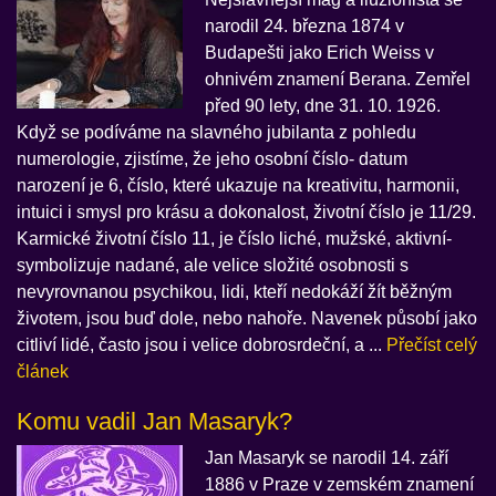
narodil 24. března 1874 v
Budapešti jako Erich Weiss v
ohnivém znamení Berana. Zemřel
před 90 lety, dne 31. 10. 1926.
Když se podíváme na slavného jubilanta z pohledu
numerologie, zjistíme, že jeho osobní číslo- datum
narození je 6, číslo, které ukazuje na kreativitu, harmonii,
intuici i smysl pro krásu a dokonalost, životní číslo je 11/29.
Karmické životní číslo 11, je číslo liché, mužské, aktivní-
symbolizuje nadané, ale velice složité osobnosti s
nevyrovnanou psychikou, lidi, kteří nedokáží žít běžným
životem, jsou buď dole, nebo nahoře. Navenek působí jako
citliví lidé, často jsou i velice dobrosrdeční, a ...
Přečíst celý
článek
Komu vadil Jan Masaryk?
Jan Masaryk se narodil 14. září
1886 v Praze v zemském znamení