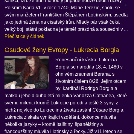
sankci, tzn. že trůn mohou v případě nouze dědit i dcery.
Po smrti Karla VI., v roce 1740, Marie Terezie, spolu se
svým manželem Františkem Štěpánem Lotrinským, usedla
jako jediná žena na císařský trůn. Mladý pár však čeká
velký boj, státní pokladna je téměř prázdná a sousední v ...
Přečíst celý článek
Osudové ženy Evropy - Lukrecia Borgia
Renesanční kráska, Lukrecia
Borgia se narodila 18. 4. 1480 v
ohnivém znamení Berana, s
životním číslem 8/26. Jejím otcem
byl kardinál Rodrigo Borgia a
matkou jeho dlouholetá milenka Vanozza Cathanea, které
svému milenci kromě Lukrecie porodila ještě 3 syny, z
nichž nejvíce do Lukreciina života zasáhl Césare Borgia.
Lukrecia získala vynikající vzdělání, dokonce mluvila
několika jazyky – kromě italštiny, španělštiny a
francouzštiny mluvila i latinsky a řecky. Již v11 letech se