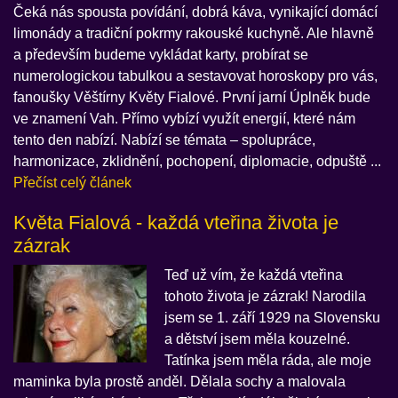
Čeká nás spousta povídání, dobrá káva, vynikající domácí
limonády a tradiční pokrmy rakouské kuchyně. Ale hlavně
a především budeme vykládat karty, probírat se
numerologickou tabulkou a sestavovat horoskopy pro vás,
fanoušky Věštírny Květy Fialové. První jarní Úplněk bude
ve znamení Vah. Přímo vybízí využít energií, které nám
tento den nabízí. Nabízí se témata – spolupráce,
harmonizace, zklidnění, pochopení, diplomacie, odpuště ...
Přečíst celý článek
Květa Fialová - každá vteřina života je
zázrak
Teď už vím, že každá vteřina
tohoto života je zázrak! Narodila
jsem se 1. září 1929 na Slovensku
a dětství jsem měla kouzelné.
Tatínka jsem měla ráda, ale moje
maminka byla prostě anděl. Dělala sochy a malovala