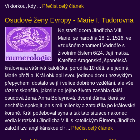
Viktorkou, kdy ...
Přečíst celý článek
Osudové ženy Evropy - Marie I. Tudorovna
Nejstarší dcera Jindřicha VIII.
Marie, se narodila 18. 2. 1516, ve
vzdušném znamení Vodnáře s
životním číslem 6/24. Její matka,
Kateřina Aragonská, španělská
královna a vášnivá katolička, porodila 10 dětí, ale jediná
Marie přežila. Král obklopil svou jedinou dceru nezvyklým
přepychem, dostalo se jí i velice dobrého vzdělání, ale vše
rázem skončilo, jakmile do jejího života zasáhla další
osudová žena, Anna Boleynová, dvorní dáma, která se
nechtěla spokojit jen s rolí milenky a zatoužila po královské
koruně. Král potřeboval syna a tak tato situace nakonec
vedla k rozkolu Jindřicha VIII. s katolickým Římem, Jindřich
založil tzv. anglikánskou cír ...
Přečíst celý článek