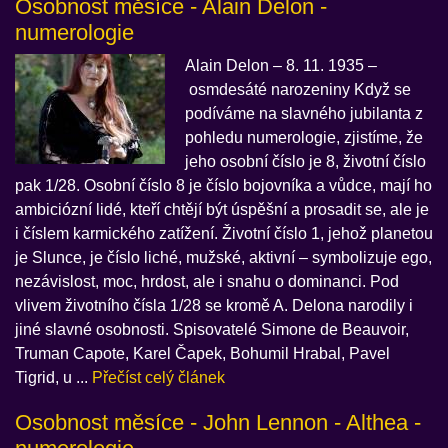
Osobnost měsíce - Alain Delon -
numerologie
Alain Delon – 8. 11. 1935 –
osmdesáté narozeniny Když se
podíváme na slavného jubilanta z
pohledu numerologie, zjistíme, že
jeho osobní číslo je 8, životní číslo
pak 1/28. Osobní číslo 8 je číslo bojovníka a vůdce, mají ho
ambiciózní lidé, kteří chtějí být úspěšní a prosadit se, ale je
i číslem karmického zatížení. Životní číslo 1, jehož planetou
je Slunce, je číslo liché, mužské, aktivní – symbolizuje ego,
nezávislost, moc, hrdost, ale i snahu o dominanci. Pod
vlivem životního čísla 1/28 se kromě A. Delona narodily i
jiné slavné osobnosti. Spisovatelé Simone de Beauvoir,
Truman Capote, Karel Čapek, Bohumil Hrabal, Pavel
Tigrid, u ...
Přečíst celý článek
Osobnost měsíce - John Lennon - Althea -