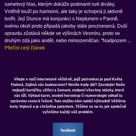
sametový hlas, kterým dokáže podmanit své diváky.
Vnitřně touží po harmonii, ale taky je schopná ji aktivně
tvořit. Její Slunce má konjunkci s Neptunem v Panně,
svému okolí proto připadá jakoby stále povznesená. Duší
opravdu zůstává někde ve výšinách Vesmíru, proto se
druhým zdá jako anděl, nebo mimozemšťan. “Nadpozem ...
Přečíst celý článek
Vítejte v naší internetové věštírně, jejíž patronkou je paní Květa
Fialová. Zajímá vás budoucnost? Nevíte kudy dál? Zavolejte! Naše
nejlepší kartářky, věštci a šamani, zodpoví všechny otázky, které
vás tíží. Výklad karet, osobní horoskop či numerologie odhalí tu
správnou cestu k řešení. Tuto službu vám nabízí výhradně Věštírna
Ivety Vojtové a je chráněna patentem. Těšíme se na to, jak společně
vyřešíme každý váš problém.