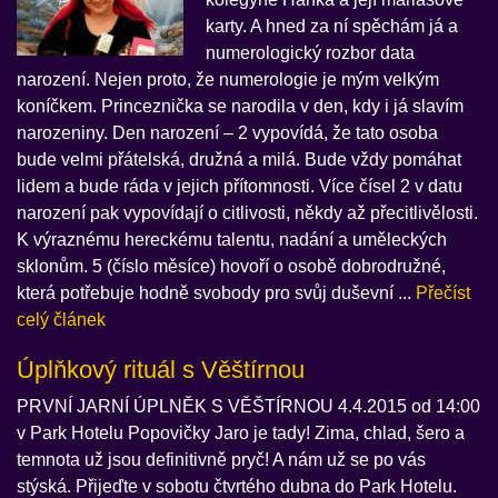
karty. A hned za ní spěchám já a
numerologický rozbor data
narození. Nejen proto, že numerologie je mým velkým
koníčkem. Princeznička se narodila v den, kdy i já slavím
narozeniny. Den narození – 2 vypovídá, že tato osoba
bude velmi přátelská, družná a milá. Bude vždy pomáhat
lidem a bude ráda v jejich přítomnosti. Více čísel 2 v datu
narození pak vypovídají o citlivosti, někdy až přecitlivělosti.
K výraznému hereckému talentu, nadání a uměleckých
sklonům. 5 (číslo měsíce) hovoří o osobě dobrodružné,
která potřebuje hodně svobody pro svůj duševní ...
Přečíst
celý článek
Úplňkový rituál s Věštírnou
PRVNÍ JARNÍ ÚPLNĚK S VĚŠTÍRNOU 4.4.2015 od 14:00
v Park Hotelu Popovičky Jaro je tady! Zima, chlad, šero a
temnota už jsou definitivně pryč! A nám už se po vás
stýská. Přijeďte v sobotu čtvrtého dubna do Park Hotelu.