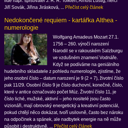
lidé např. spisovatel J. R. R. Tolkien, Arnošt Lustig, herci
Jiří Sovák, Jiřina Jirásková, ...
Přečíst celý článek
Nedokončené requiem - kartářka Althea -
numerologie
Wolfgang Amadeus Mozart 27.1.
1756 – 260. výročí narození
Narodil se v rakouském Salzburgu
ve vzdušném znamení Vodnáře.
Když se podíváme na geniálního
hudebního skladatele z pohledu numerologie, zjistíme, že
jeho osobní číslo – datum narození je 9 (2 + 7), životní číslo
pak 11/29. Osobní číslo 9 je číslo duchovní, konečné, číslo,
které v antice označovalo počet Múz. Životní číslo 11, je
číslo liché, mužské, aktivní – jeho nositelé jsou často
vizionáři, mají obrovský energetický a kreativní potenciál,
pokud chtějí něco dokázat, tvoří usilovně, často bez nároku
na odpočinek a spánek, ale nadbytek energie na ně může
působit i destruktivně. ...
Přečíst celý článek