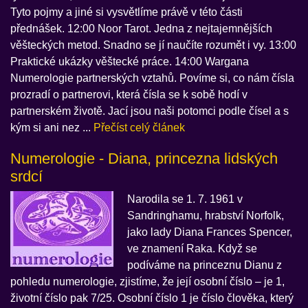
Tyto pojmy a jiné si vysvětlíme právě v této části
přednášek. 12:00 Noor Tarot. Jedna z nejtajemnějších
věšteckých metod. Snadno se jí naučíte rozumět i vy. 13:00
Praktické ukázky věštecké práce. 14:00 Wargana
Numerologie partnerských vztahů. Povíme si, co nám čísla
prozradí o partnerovi, která čísla se k sobě hodí v
partnerském životě. Jací jsou naši potomci podle čísel a s
kým si ani nez ...
Přečíst celý článek
Numerologie - Diana, princezna lidských
srdcí
Narodila se 1. 7. 1961 v
Sandringhamu, hrabství Norfolk,
jako lady Diana Frances Spencer,
ve znamení Raka. Když se
podíváme na princeznu Dianu z
pohledu numerologie, zjistíme, že její osobní číslo – je 1,
životní číslo pak 7/25. Osobní číslo 1 je číslo člověka, který