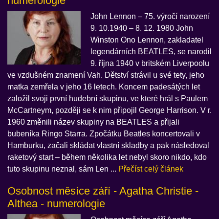
numerologie
John Lennon – 75. výročí narození
9. 10.1940 – 8. 12. 1980 John
Winston Ono Lennon, zakladatel
legendárních BEATLES, se narodil
9. října 1940 v britském Liverpoolu
ve vzdušném znamení Vah. Dětství strávil u své tety, jeho
matka zemřela v jeho 16 letech. Koncem padesátých let
založil svoji první hudební skupinu, ve které hrál s Paulem
McCartneym, později se k nim připojil George Harrison. V r.
1960 změnili název skupiny na BEATLES a přijali
bubeníka Ringo Starra. Zpočátku Beatles koncertovali v
Hamburku, začali skládat vlastní skladby a pak následoval
raketový start – během několika let nebyl skoro nikdo, kdo
tuto skupinu neznal, sám Len ...
Přečíst celý článek
Osobnost měsíce září - Agatha Christie -
Althea - numerologie