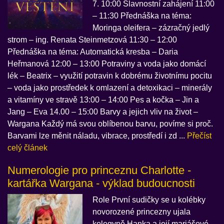
7. 10:00 Slavnostní zahájení 11:00
– 11:30 Přednáška na téma:
Moringa oleifera – zázračný jedlý
strom – ing. Renata Steinmetzová 11:30 – 12:00
Přednáška na téma: Automatická kresba – Daria
Heřmanová 12:00 – 13:00 Potraviny a voda jako domácí
lék – Beatrix – využití potravin k dobrému životnímu pocitu
– voda jako prostředek k omlazení a detoxikaci – minerály
a vitamíny ve stravě 13:00 – 14:00 Pes a kočka – Jin a
Jang – Eva 14.00 – 15:00 Barvy a jejich vliv na život –
Wargana Každý má svou oblíbenou barvu, povíme si proč.
Barvami lze měnit náladu, vibrace, prostředí i zd ...
Přečíst
celý článek
Numerologie pro princeznu Charlotte -
kartářka Wargana - výklad budoucnosti
Role První sudičky se u kolébky
novorozené princezny ujala
kolegyně Hanka a její mariášové