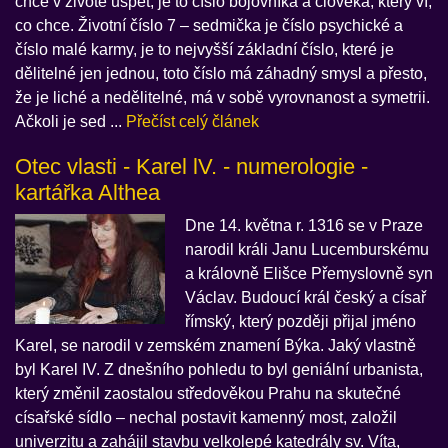
chce v životě uspět, je to číslo bojovníka a člověka, který ví,
co chce. Životní číslo 7 – sedmička je číslo psychické a
číslo malé karmy, je to nejvyšší základní číslo, které je
dělitelné jen jednou, toto číslo má záhadný smysl a přesto,
že je liché a nedělitelné, má v sobě vyrovnanost a symetrii.
Ačkoli je sed ...
Přečíst celý článek
Otec vlasti - Karel lV. - numerologie -
kartářka Althea
Dne 14. května r. 1316 se v Praze
narodil králi Janu Lucemburskému
a královně Elišce Přemyslovně syn
Václav. Budoucí král český a císař
římský, který později přijal jméno
Karel, se narodil v zemském znamení Býka. Jaký vlastně
byl Karel IV. Z dnešního pohledu to byl geniální urbanista,
který změnil zaostalou středověkou Prahu na skutečné
císařské sídlo – nechal postavit kamenný most, založil
univerzitu a zahájil stavbu velkolepé katedrály sv. Víta,