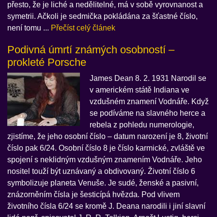
přesto, že je liché a nedělitelné, má v sobě vyrovnanost a
symetrii. Ačkoli je sedmička pokládána za šťastné číslo,
není tomu ...
Přečíst celý článek
Podivná úmrtí známých osobností –
prokleté Porsche
James Dean 8. 2. 1931 Narodil se
v americkém státě Indiana ve
vzdušném znamení Vodnáře. Když
se podíváme na slavného herce a
rebela z pohledu numerologie,
zjistíme, že jeho osobní číslo – datum narození je 8, životní
číslo pak 6/24. Osobní číslo 8 je číslo karmické, zvláště ve
spojení s neklidným vzdušným znamením Vodnáře. Jeho
nositel touží být uznávaný a obdivovaný. Životní číslo 6
symbolizuje planeta Venuše. Je sudé, ženské a pasivní,
znázorněním čísla je šesticípá hvězda. Pod vlivem
životního čísla 6/24 se kromě J. Deana narodili i jiní slavní