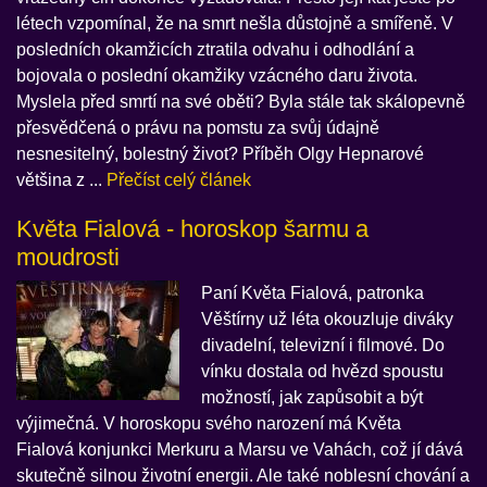
létech vzpomínal, že na smrt nešla důstojně a smířeně. V
posledních okamžicích ztratila odvahu i odhodlání a
bojovala o poslední okamžiky vzácného daru života.
Myslela před smrtí na své oběti? Byla stále tak skálopevně
přesvědčená o právu na pomstu za svůj údajně
nesnesitelný, bolestný život? Příběh Olgy Hepnarové
většina z ...
Přečíst celý článek
Květa Fialová - horoskop šarmu a
moudrosti
Paní Květa Fialová, patronka
Věštírny už léta okouzluje diváky
divadelní, televizní i filmové. Do
vínku dostala od hvězd spoustu
možností, jak zapůsobit a být
výjimečná. V horoskopu svého narození má Květa
Fialová konjunkci Merkuru a Marsu ve Vahách, což jí dává
skutečně silnou životní energii. Ale také noblesní chování a