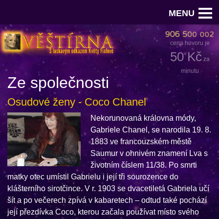
MENU
cena hovoru je
50 Kč
za
minutu
Ze společnosti
Osudové ženy - Coco Chanel
Nekorunovaná královna módy,
Gabriele Chanel, se narodila 19. 8.
1883 ve francouzském městě
Saumur v ohnivém znamení Lva s
životním číslem 11/38. Po smrti
matky otec umístil Gabrielu i její tři sourozence do
klášterního sirotčince. V r. 1903 se dvacetiletá Gabriela učí
šít a po večerech zpívá v kabaretech – odtud také pochází
její přezdívka Coco, kterou začala používat místo svého