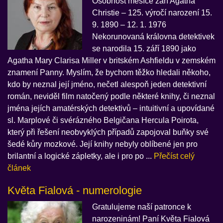
Osobnost měsíce září Agatha
Christie – 125. výročí narození 15.
9. 1890 – 12. 1. 1976
Nekorunovaná královna detektivek
se narodila 15. září 1890 jako
Agatha Mary Clarisa Miller v britském Ashfieldu v zemském
znamení Panny. Myslím, že bychom těžko hledali někoho,
kdo by neznal její jméno, nečetl alespoň jeden detektivní
román, neviděl film natočený podle některé knihy, či neznal
jména jejích amatérských detektivů – intuitivní a upovídané
sl. Marplové či svérázného Belgičana Hercula Poirota,
který při řešení neobvyklých případů zapojoval buňky své
šedé kůry mozkové. Její knihy nebyly oblíbené jen pro
brilantní a logické zápletky, ale i pro po ...
Přečíst celý
článek
Květa Fialová - numerologie
Gratulujeme naší patronce k
narozeninám! Paní Květa Fialová