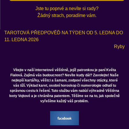
Jste tu poprvé a nevíte si rady?
Žádný strach, poradíme vám.
TAROTOVÁ PŘEDPOVĚĎ NA TÝDEN OD 5. LEDNA DO
11. LEDNA 2026
Ryby
Vítejte v naší internetové věštírně, jejíž patronkou je paní Květa
Fialová. Zajímá vás budoucnost? Nevíte kudy dál? Zavolejte! Naše
nejlepší kartářky, věštci a šamani, zodpoví všechny otázky, které
vás tíží. Výklad karet, osobní horoskop či numerologie odhalí tu
správnou cestu k řešení. Tuto službu vám nabízí výhradně Věštírna
Ivety Vojtové a je chráněna patentem. Těšíme se na to, jak společně
vyřešíme každý váš problém.