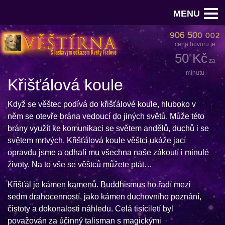
MENU
cena hovoru je
50 Kč
za
minutu
Křišťálová koule
Když se věštec podívá do křišťálové koule, hluboko v
něm se otevře brána vedoucí do jiných světů. Může této
brány využít ke komunikaci se světem andělů, duchů i se
světem mrtvých. Křišťálová koule věštci ukáže jací
opravdu jsme a odhalí mu všechna naše zákoutí i minulé
životy. Na to vše se věštců můžete ptát…
Křišťál je kámen kamenů. Buddhismus ho řadí mezi
sedm drahocenností, jako kámen duchovního poznání,
čistoty a dokonalosti náhledu. Celá tisíciletí byl
považován za účinný talisman s magickými