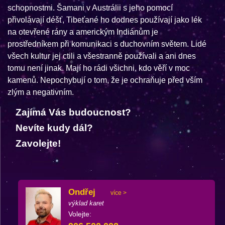
schopnostmi. Šamani v Austrálii s jeho pomocí
přivolávají déšť, Tibeťané ho dodnes používají jako lék
na otevřené rány a americkým Indiánům je
prostředníkem při komunikaci s duchovním světem. Lidé
všech kultur jej ctili a všestranně používali a ani dnes
tomu není jinak. Mají ho rádi všichni, kdo věří v moc
kamenů. Nepochybují o tom, že je ochraňuje před vším
zlým a negativním.
Zajímá Vás budoucnost?
Nevíte kudy dál?
Zavolejte!
Ondřej
více >
výklad karet
Volejte: