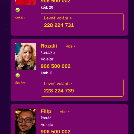
906 500 002
kód: 20
čekám
Levné volání >
228 224 731
Rozalii
více >
kartářka
Volejte:
906 500 002
kód: 11
čekám
Levné volání >
228 224 739
Filip
více >
kartář
Volejte:
906 500 002