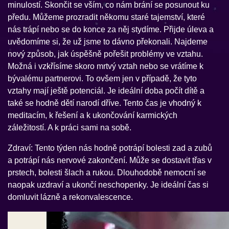
minulostí. Skončit se vším, co nám brání se posunout ku
předu. Můžeme prozradit někomu staré tajemství, které
nás trápí nebo se do konce za něj stydíme. Přijde úleva a
uvědomíme si, že už jsme to dávno překonali. Najdeme
nový způsob, jak úspěšně pořešit problémy ve vztahu.
Možná i vzkřísíme skoro mrtvý vztah nebo se vrátíme k
bývalému partnerovi. To ovšem jen v případě, že tyto
vztahy mají ještě potenciál. Je ideální doba počít dítě a
také se hodně dětí narodí dříve. Tento čas je vhodný k
meditacím, k řešení a k ukončování karmických
záležitostí. A k práci sami na sobě.
Zdraví: Tento týden nás hodně potrápí bolesti zad a zubů
a potrápí nás nervové zakončení. Může se dostavit třas v
prstech, bolesti šlach a rukou. Dlouhodobě nemocní se
naopak uzdraví a ukončí neschopenky. Je ideální čas si
domluvit lázně a rekonvalescence.