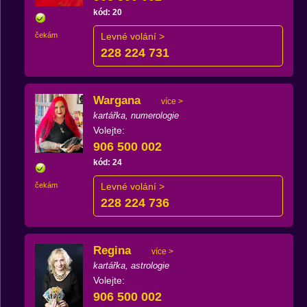
kód: 20
čekám
Levné volání >
228 224 731
Wargana
více >
kartářka, numerologie
Volejte:
906 500 002
kód: 24
čekám
Levné volání >
228 224 736
Regina
více >
kartářka, astrologie
Volejte:
906 500 002