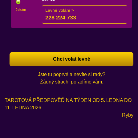
čekám
Levné volání >
228 224 733
Chci volat levně
Jste tu poprvé a nevíte si rady?
Žádný strach, poradíme vám.
TAROTOVÁ PŘEDPOVĚĎ NA TÝDEN OD 5. LEDNA DO
11. LEDNA 2026
Ryby