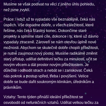
Musíme se však podívat na věci z jiného úhlu pohledu,
než jsme zvyklí.
Práce: I když už to vypadalo vše beznadějně, čeká nás
úspěch. Vše dopadne dobře, u všech záležitostí, které
řešíme, nás čeká šťastný konec. Dokončíme staré
projekty a splníme staré cíle, dokonce i ty, které už dávno
vypadaly ztraceně. Zároveň se nám otevřou úplně nové
možnosti. Abychom se skutečně dobře chopili příležitosti,
je nutné zaujmout nový postoj. Musíme radikálně změnit
starý přístup, udělat definitivní tečku za minulostí, učit se
novým věcem a dát prostor novým příležitostem. Je
důležité i odhodit strach a nebát se i zariskovat. Čeká
nás pokrok a postup vpřed, třeba i povýšení. Velice
dobře se bude dařit soukromým klinikám, úředníkům a
právníkům.
Vztahy: Tento týden přináší ideální příležitost se
osvobodit od nefunkčních vztahů. Udělat velkou tečku za