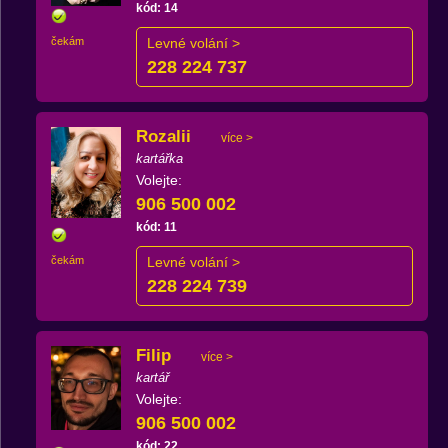
kód: 14
čekám
Levné volání >
228 224 737
Rozalii
více >
kartářka
Volejte:
906 500 002
kód: 11
čekám
Levné volání >
228 224 739
Filip
více >
kartář
Volejte:
906 500 002
kód: 22