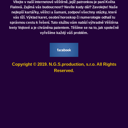
Vítejte v naší internetové věštírně, jejíž patronkou je paní Květa
Fialová. Zajímá vás budoucnost? Nevíte kudy dál? Zavolejte! Naše
nejlepší kartářky, věštci a šamani, zodpoví všechny otázky, které
vás tíží. Výklad karet, osobní horoskop či numerologie odhalí tu
správnou cestu k řešení. Tuto službu vám nabízí výhradně Věštírna
Ivety Vojtové a je chráněna patentem. Těšíme se na to, jak společně
vyřešíme každý váš problém.
Copyright © 2019. N.G.S.production, s.r.o. All Rights
Reserved.