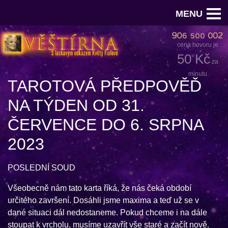
MENU
cena hovoru je
50 Kč
za
minutu
TAROTOVÁ PŘEDPOVĚĎ
NA TÝDEN OD 31.
ČERVENCE DO 6. SRPNA
2023
POSLEDNÍ SOUD
Všeobecně nám tato karta říká, že nás čeká období
určitého završení. Dosáhli jsme maxima a teď už se v
dané situaci dál nedostaneme. Pokud chceme i na dále
stoupat k vrcholu, musíme uzavřít vše staré a začít nově.