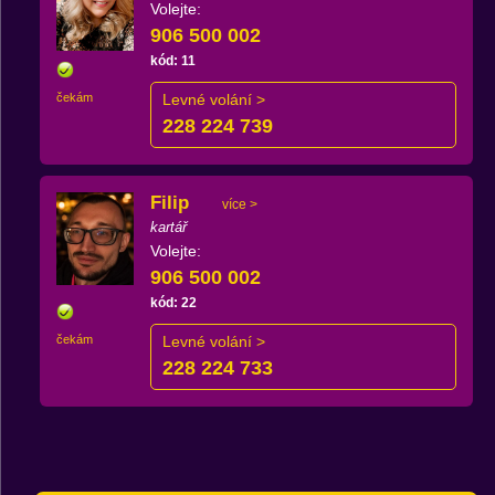
Volejte:
906 500 002
kód: 11
čekám
Levné volání >
228 224 739
Filip
více >
kartář
Volejte:
906 500 002
kód: 22
čekám
Levné volání >
228 224 733