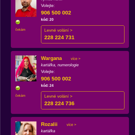
Volejte:
906 500 002
kód: 20
čekám
Levné volání >
228 224 731
Wargana
více >
kartářka, numerologie
Volejte:
906 500 002
kód: 24
čekám
Levné volání >
228 224 736
Rozalii
více >
kartářka