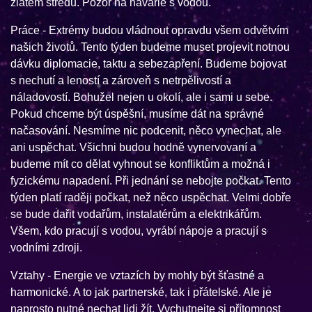
zlatém středu. Pozor na havárie s vodou.
Práce - Extrémy budou vládnout opravdu všem odvětvím
našich životů. Tento týden budeme muset projevit notnou
dávku diplomacie, taktu a sebezapření. Budeme bojovat
s nechutí a leností a zároveň s netrpělivostí a
náladovostí. Bohužel nejen u okolí, ale i sami u sebe.
Pokud chceme být úspěšní, musíme dát na správné
načasování. Nesmíme nic podcenit, něco vynechat, ale
ani uspěchat. Všichni budou hodně vynervovaní a
budeme mít co dělat vyhnout se konfliktům a možná i
fyzickému napadení. Při jednání se nebojte počkat. Tento
týden platí raději počkat, než něco uspěchat. Velmi dobře
se bude dařit vodařům, instalatérům a elektrikářům.
Všem, kdo pracují s vodou, vyrábí nápoje a pracují s
vodními zdroji.
Vztahy - Energie ve vztazích by mohly být šťastné a
harmonické. A to jak partnerské, tak i přátelské. Ale je
naprosto nutné nechat lidi žít. Vychutnejte si přítomnost