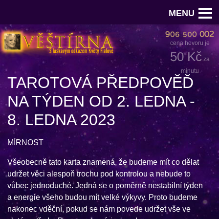
MENU
cena hovoru je
50 Kč
za
minutu
TAROTOVÁ PŘEDPOVĚĎ
NA TÝDEN OD 2. LEDNA -
8. LEDNA 2023
MÍRNOST
Všeobecně tato karta znamená, že budeme mít co dělat
udržet věci alespoň trochu pod kontrolou a nebude to
vůbec jednoduché. Jedná se o poměrně nestabilní týden
a energie všeho budou mít velké výkyvy. Proto budeme
nakonec vděční, pokud se nám povede udržet vše ve