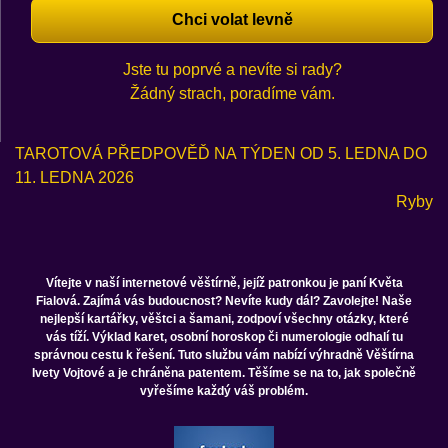
Chci volat levně
Jste tu poprvé a nevíte si rady?
Žádný strach, poradíme vám.
TAROTOVÁ PŘEDPOVĚĎ NA TÝDEN OD 5. LEDNA DO
11. LEDNA 2026
Ryby
Vítejte v naší internetové věštírně, jejíž patronkou je paní Květa
Fialová. Zajímá vás budoucnost? Nevíte kudy dál? Zavolejte! Naše
nejlepší kartářky, věštci a šamani, zodpoví všechny otázky, které
vás tíží. Výklad karet, osobní horoskop či numerologie odhalí tu
správnou cestu k řešení. Tuto službu vám nabízí výhradně Věštírna
Ivety Vojtové a je chráněna patentem. Těšíme se na to, jak společně
vyřešíme každý váš problém.