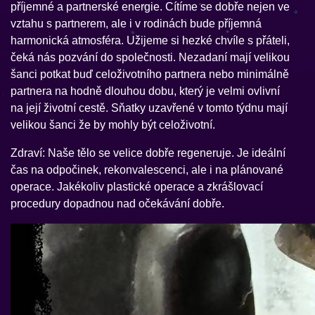
příjemné a partnerské energie. Cítíme se dobře nejen ve
vztahu s partnerem, ale i v rodinách bude příjemná
harmonická atmosféra. Užijeme si hezké chvíle s přáteli,
čeká nás pozvání do společnosti. Nezadaní mají velikou
šanci potkat buď celoživotního partnera nebo minimálně
partnera na hodně dlouhou dobu, který je velmi ovlivní
na její životní cestě. Sňatky uzavřené v tomto týdnu mají
velikou šanci že by mohly být celoživotní.
Zdraví: Naše tělo se velice dobře regeneruje. Je ideální
čas na odpočinek, rekonvalescenci, ale i na plánované
operace. Jakékoliv plastické operace a zkrášlovací
procedury dopadnou nad očekávání dobře.