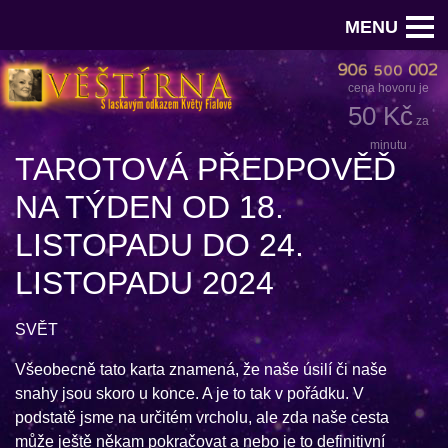
MENU
cena hovoru je
50 Kč
za
minutu
TAROTOVÁ PŘEDPOVĚĎ
NA TÝDEN OD 18.
LISTOPADU DO 24.
LISTOPADU 2024
SVĚT
Všeobecně tato karta znamená, že naše úsilí či naše
snahy jsou skoro u konce. A je to tak v pořádku. V
podstatě jsme na určitém vrcholu, ale zda naše cesta
může ještě někam pokračovat a nebo je to definitivní