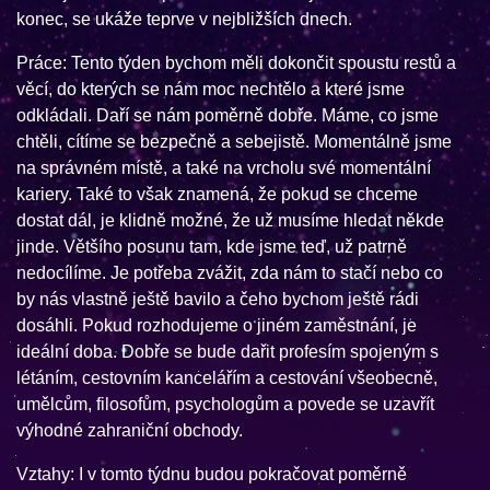
konec, se ukáže teprve v nejbližších dnech.
Práce: Tento týden bychom měli dokončit spoustu restů a
věcí, do kterých se nám moc nechtělo a které jsme
odkládali. Daří se nám poměrně dobře. Máme, co jsme
chtěli, cítíme se bezpečně a sebejistě. Momentálně jsme
na správném místě, a také na vrcholu své momentální
kariery. Také to však znamená, že pokud se chceme
dostat dál, je klidně možné, že už musíme hledat někde
jinde. Většího posunu tam, kde jsme teď, už patrně
nedocílíme. Je potřeba zvážit, zda nám to stačí nebo co
by nás vlastně ještě bavilo a čeho bychom ještě rádi
dosáhli. Pokud rozhodujeme o jiném zaměstnání, je
ideální doba. Dobře se bude dařit profesím spojeným s
létáním, cestovním kancelářím a cestování všeobecně,
umělcům, filosofům, psychologům a povede se uzavřít
výhodné zahraniční obchody.
Vztahy: I v tomto týdnu budou pokračovat poměrně