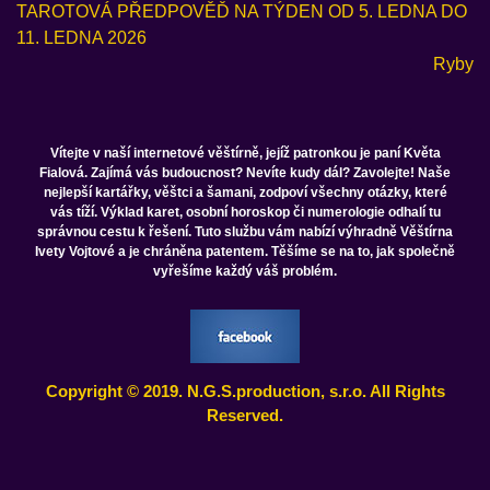
TAROTOVÁ PŘEDPOVĚĎ NA TÝDEN OD 5. LEDNA DO
11. LEDNA 2026
Ryby
Vítejte v naší internetové věštírně, jejíž patronkou je paní Květa
Fialová. Zajímá vás budoucnost? Nevíte kudy dál? Zavolejte! Naše
nejlepší kartářky, věštci a šamani, zodpoví všechny otázky, které
vás tíží. Výklad karet, osobní horoskop či numerologie odhalí tu
správnou cestu k řešení. Tuto službu vám nabízí výhradně Věštírna
Ivety Vojtové a je chráněna patentem. Těšíme se na to, jak společně
vyřešíme každý váš problém.
Copyright © 2019. N.G.S.production, s.r.o. All Rights
Reserved.