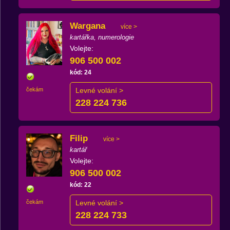
Wargana
více >
kartářka, numerologie
Volejte:
906 500 002
kód: 24
čekám
Levné volání >
228 224 736
Filip
více >
kartář
Volejte:
906 500 002
kód: 22
čekám
Levné volání >
228 224 733