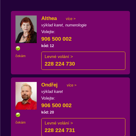
Althea
více >
výklad karet, numerologie
Volejte:
906 500 002
kód: 12
čekám
Levné volání >
228 224 730
Ondřej
více >
výklad karet
Volejte:
906 500 002
kód: 20
čekám
Levné volání >
228 224 731