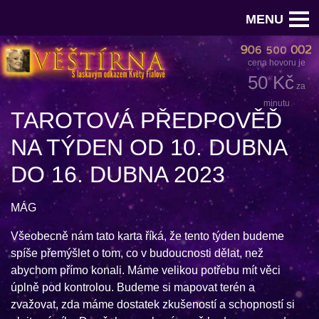
MENU
cena hovoru je
50 Kč
za
minutu
TAROTOVÁ PŘEDPOVĚĎ
NA TÝDEN OD 10. DUBNA
DO 16. DUBNA 2023
MÁG
Všeobecně nám tato karta říká, že tento týden budeme
spíše přemýšlet o tom, co v budoucnosti dělat, než
abychom přímo konali. Máme velikou potřebu mít věci
úplně pod kontrolou. Budeme si mapovat terén a
zvažovat, zda máme dostatek zkušeností a schopností si