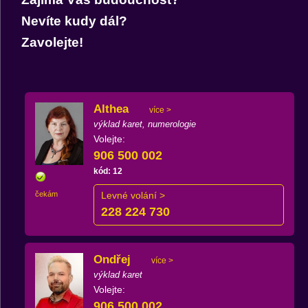
Nevíte kudy dál?
Zavolejte!
Althea
více >
výklad karet, numerologie
Volejte:
906 500 002
kód: 12
čekám
Levné volání >
228 224 730
Ondřej
více >
výklad karet
Volejte:
906 500 002