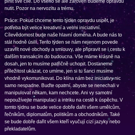
plnit své cíle. Do všeho se ale zároveň budeme opravdu
nutit. Pozor na nervozitu a trému.
Práce: Pokud chceme tento týden opravdu uspět, je
potřeba být velice kreativní a velmi iniciativní.
Cílevědomost bude naše hlavní doména. A bude nás to
stát hodně úsilí. Tento týden se nám nejenom povede
uzavřít nové obchody a smlouvy, ale připravit se i cestu k
dalším transakcím do budoucna. Vše máme krásně na
dosah, jen to musíme patřičně uchopit. Dostaneme
příležitost ukázat, co umíme, jen si tu šanci musíme
vhodně vykomunikovat. Do klína nám bez iniciativy nic
samo nespadne. Buďte opatrní, abyste se nenechali v
manipulovat někam, kam nechcete. Ani vy samotní
nepoužívejte manipulaci a intriku na cestě k úspěchu. V
tomto týdnu se bude velice dobře dařit všem umělcům,
řečníkům, diplomatům, politikům a obchodníkům. Také
se bude dobře dařit všem kteří vyučují cizí jazyky nebo
překladatelům.