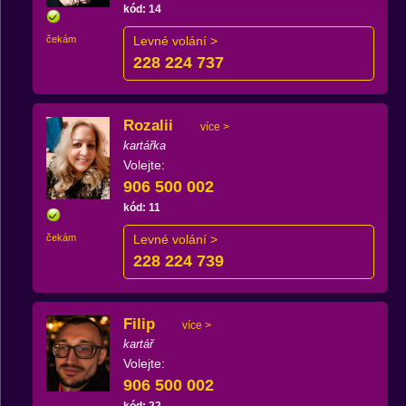
kód: 14
čekám
Levné volání >
228 224 737
Rozalii
více >
kartářka
Volejte:
906 500 002
kód: 11
čekám
Levné volání >
228 224 739
Filip
více >
kartář
Volejte:
906 500 002