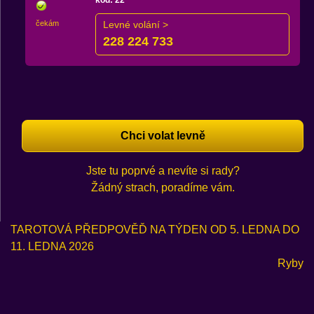
kód: 22
čekám
Levné volání >
228 224 733
Chci volat levně
Jste tu poprvé a nevíte si rady?
Žádný strach, poradíme vám.
TAROTOVÁ PŘEDPOVĚĎ NA TÝDEN OD 5. LEDNA DO
11. LEDNA 2026
Ryby