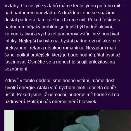
Vztahy: Co se týče vztahů máme tento týden potřebu mít
nad partnerem nadvládu. Za každou cenu se snažíme
dostat partnera, tam kde ho chceme mít. Pokud řešíme s
partnerem nějaký problém ,je lepší být hodně aktivní,
komunikativní a vycházet partnerovi vstříc, než používat
intriky. Nejlepší by bylo nachystat partnerovi nějaké milé
překvapení, relax a nějakou romantiku. Nezadaní mají
šanci potkat protějšek, který je bude hodně přitahovat až
fascinovat. Osmělte se a nenechte si ujít příležitost na
seznámení.
Zdraví: v tomto období jsme hodně vitální, máme dost
životní energie. Ataku virů bychom mohli docela dobře
ustát. Pokud jsme již nemocní, budeme mít hodně sil na
uzdravení. Potrápí nás onemocnění hlasivek.