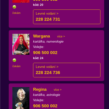
kód: 20
čekám
Levné volání >
228 224 731
Wargana
více >
kartářka, numerologie
Volejte:
906 500 002
kód: 24
čekám
Levné volání >
228 224 736
Regina
více >
kartářka, astrologie
Volejte:
906 500 002