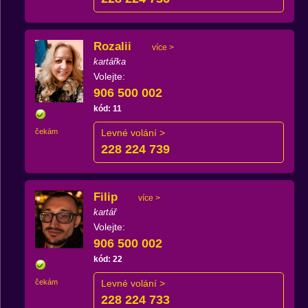
Rozalii
více >
kartářka
Volejte:
906 500 002
kód: 11
čekám
Levné volání >
228 224 739
Filip
více >
kartář
Volejte:
906 500 002
kód: 22
čekám
Levné volání >
228 224 733