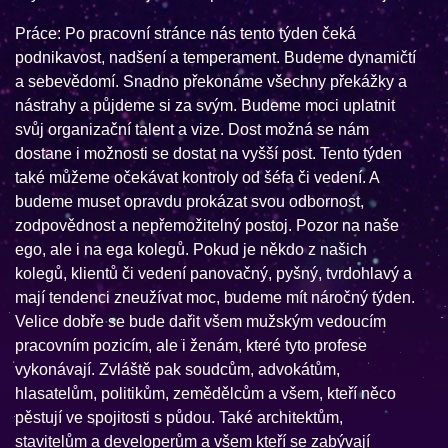
Práce: Po pracovní stránce nás tento týden čeká
podnikavost, nadšení a temperament. Budeme dynamičtí
a sebevědomí. Snadno překonáme všechny překážky a
nástrahy a půjdeme si za svým. Budeme moci uplatnit
svůj organizační talent a vize. Dost možná se nám
dostane i možnosti se dostat na vyšší post. Tento týden
také můžeme očekávat kontroly od šéfa či vedení. A
budeme muset opravdu prokázat svou odbornost,
zodpovědnost a nepřemožitelný postoj. Pozor na naše
ego, ale i na ega kolegů. Pokud je někdo z našich
kolegů, klientů či vedení panovačný, pyšný, tvrdohlavý a
mají tendenci zneužívat moc, budeme mít náročný týden.
Velice dobře se bude dařit všem mužským vedoucím
pracovním pozicím, ale i ženám, které tyto profese
vykonávají. Zvláště pak soudcům, advokátům,
hlasatelům, politikům, zemědělcům a všem, kteří něco
pěstují ve spojitosti s půdou. Také architektům,
stavitelům a developerům a všem kteří se zabývají