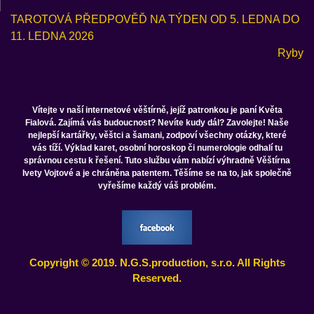
TAROTOVÁ PŘEDPOVĚĎ NA TÝDEN OD 5. LEDNA DO
11. LEDNA 2026
Ryby
Vítejte v naší internetové věštírně, jejíž patronkou je paní Květa
Fialová. Zajímá vás budoucnost? Nevíte kudy dál? Zavolejte! Naše
nejlepší kartářky, věštci a šamani, zodpoví všechny otázky, které
vás tíží. Výklad karet, osobní horoskop či numerologie odhalí tu
správnou cestu k řešení. Tuto službu vám nabízí výhradně Věštírna
Ivety Vojtové a je chráněna patentem. Těšíme se na to, jak společně
vyřešíme každý váš problém.
Copyright © 2019. N.G.S.production, s.r.o. All Rights
Reserved.