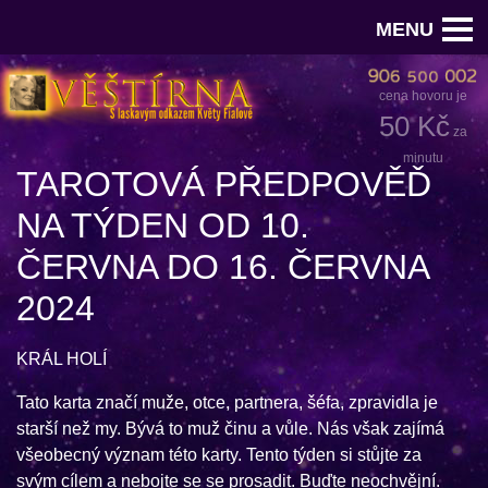
MENU
cena hovoru je
50 Kč
za
minutu
TAROTOVÁ PŘEDPOVĚĎ
NA TÝDEN OD 10.
ČERVNA DO 16. ČERVNA
2024
KRÁL HOLÍ
Tato karta značí muže, otce, partnera, šéfa, zpravidla je
starší než my. Bývá to muž činu a vůle. Nás však zajímá
všeobecný význam této karty. Tento týden si stůjte za
svým cílem a nebojte se se prosadit. Buďte neochvějní.