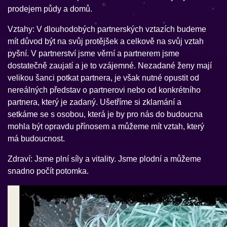
prodejem půdy a domů.
Vztahy: V dlouhodobých partnerských vztazích budeme
mít důvod být na svůj protějšek a celkově na svůj vztah
pyšní. V partnerství jsme věrní a partnerem jsme
dostatečně zaujatí a je to vzájemné. Nezadané ženy mají
velikou šanci potkat partnera, je však nutné opustit od
nereálných představ o partnerovi nebo od konkrétního
partnera, který je zadaný. Ušetříme si zklamání a
setkáme se s osobou, která je by pro nás do budoucna
mohla být opravdu přínosem a můžeme mít vztah, který
má budoucnost.
Zdraví: Jsme plní síly a vitality. Jsme plodní a můžeme
snadno počít potomka.