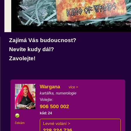
Zajímá Vás budoucnost?
Nevíte kudy dál?
Zavolejte!
Wargana
více >
kartářka, numerologie
Volejte:
906 500 002
kód: 24
čekám
Levné volání >
228 224 736