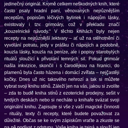
jedinečný originál. Kromě celkem neškodných knih, které
často psaly hradní paní, věnovaných nejrůznějším
receptům, popisům léčivých bylinek i nápojům lásky,
existovaly i tzv. grimoáry, což v překladu značí
„kouzelnické návody.“ V těchto knihách byly nejen
recepty na nejrůznější lektvary – ať už na otěhotnění či
vyvolání potratu, jedy v prášku či nápojích a podobně,
kouzla lásky, kouzla na peníze, ale i popisy starobylých
rituálů sloužící k přivolání temných sil. Pokud grimoár
našla inkvizice, skončil i s čarodějkou na hranici, do
plamenů byla často házena i domácí zvířata – nejčastěji
kočky. Dnes už nic takového nehrozí a tak si můžete
vybrat svoji knihu stínů. Záleží jen na vás, jakou si zvolíte
– zda to bude kniha stínů z ezoterické prodejny, sešit v
tvrdých deskách nebo si necháte u knihaře svázat svoji
originální knihu. Zapisujte si vše z vaší magické činnosti
– rituály, texty či recepty, které budete považovat za
důležité. Občas se ke svým zápiskům vraťte a zkuste se
na ně podívat z odstupu. Vaše kniha je tajná a slouží jen