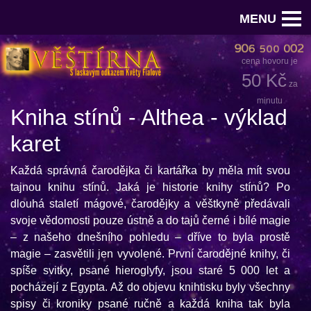
MENU
cena hovoru je
50 Kč
za
minutu
Kniha stínů - Althea - výklad
karet
Každá správná čarodějka či kartářka by měla mít svou
tajnou knihu stínů. Jaká je historie knihy stínů? Po
dlouhá staletí mágové, čarodějky a věštkyně předávali
svoje vědomosti pouze ústně a do tajů černé i bílé magie
– z našeho dnešního pohledu – dříve to byla prostě
magie – zasvětili jen vyvolené. První čarodějné knihy, či
spíše svitky, psané hieroglyfy, jsou staré 5 000 let a
pocházejí z Egypta. Až do objevu knihtisku byly všechny
spisy či kroniky psané ručně a každá kniha tak byla