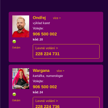
Ondřej
více >
výklad karet
Volejte:
906 500 002
kód: 20
čekám
Levné volání >
228 224 731
Wargana
více >
kartářka, numerologie
Volejte:
906 500 002
kód: 24
čekám
Levné volání >
228 224 736