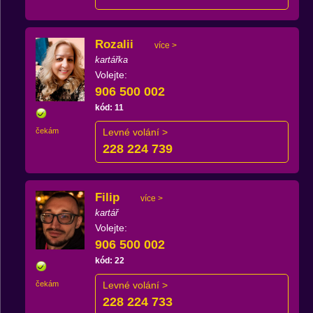
Rozalii
více >
kartářka
Volejte:
906 500 002
kód: 11
čekám
Levné volání >
228 224 739
Filip
více >
kartář
Volejte:
906 500 002
kód: 22
čekám
Levné volání >
228 224 733