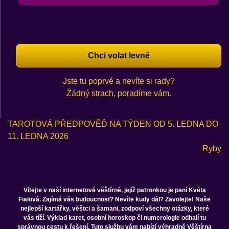
Chci volat levně
Jste tu poprvé a nevíte si rady?
Žádný strach, poradíme vám.
TAROTOVÁ PŘEDPOVĚĎ NA TÝDEN OD 5. LEDNA DO
11. LEDNA 2026
Ryby
Vítejte v naší internetové věštírně, jejíž patronkou je paní Květa
Fialová. Zajímá vás budoucnost? Nevíte kudy dál? Zavolejte! Naše
nejlepší kartářky, věštci a šamani, zodpoví všechny otázky, které
vás tíží. Výklad karet, osobní horoskop či numerologie odhalí tu
správnou cestu k řešení. Tuto službu vám nabízí výhradně Věštírna