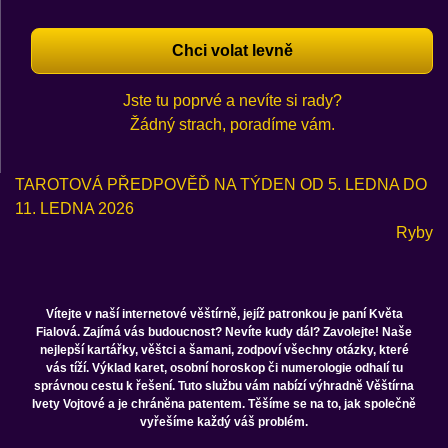
Chci volat levně
Jste tu poprvé a nevíte si rady?
Žádný strach, poradíme vám.
TAROTOVÁ PŘEDPOVĚĎ NA TÝDEN OD 5. LEDNA DO
11. LEDNA 2026
Ryby
Vítejte v naší internetové věštírně, jejíž patronkou je paní Květa
Fialová. Zajímá vás budoucnost? Nevíte kudy dál? Zavolejte! Naše
nejlepší kartářky, věštci a šamani, zodpoví všechny otázky, které
vás tíží. Výklad karet, osobní horoskop či numerologie odhalí tu
správnou cestu k řešení. Tuto službu vám nabízí výhradně Věštírna
Ivety Vojtové a je chráněna patentem. Těšíme se na to, jak společně
vyřešíme každý váš problém.