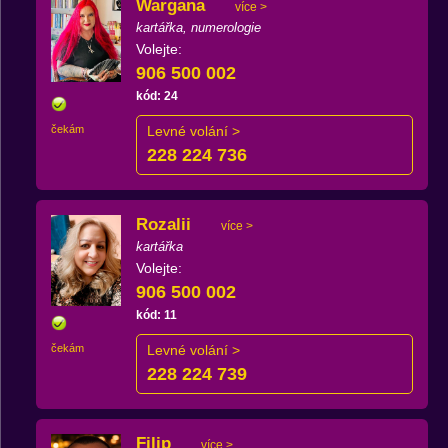
Wargana
více >
kartářka, numerologie
Volejte:
906 500 002
kód: 24
čekám
Levné volání >
228 224 736
Rozalii
více >
kartářka
Volejte:
906 500 002
kód: 11
čekám
Levné volání >
228 224 739
Filip
více >