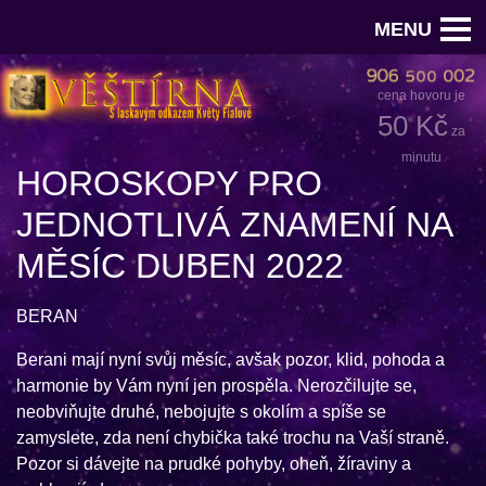
MENU
cena hovoru je
50 Kč
za
minutu
HOROSKOPY PRO
JEDNOTLIVÁ ZNAMENÍ NA
MĚSÍC DUBEN 2022
BERAN
Berani mají nyní svůj měsíc, avšak pozor, klid, pohoda a
harmonie by Vám nyní jen prospěla. Nerozčilujte se,
neobviňujte druhé, nebojujte s okolím a spíše se
zamyslete, zda není chybička také trochu na Vaší straně.
Pozor si dávejte na prudké pohyby, oheň, žíraviny a