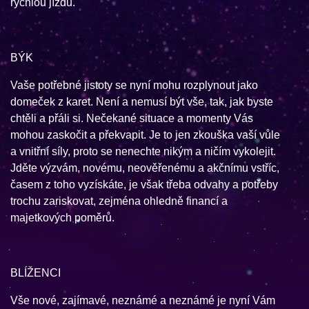
rychlou jízdu.
BÝK
Vaše potřebné jistoty se nyní mohu rozplynout jako
domeček z karet. Není a nemusí být vše, tak, jak byste
chtěli a přáli si. Nečekané situace a momenty Vás
mohou zaskočit a překvapit. Je to jen zkouška vaší vůle
a vnitřní síly, proto se nenechte nikým a ničím vykolejit.
Jděte výzvám, novému, neověřenému a akčnímu vstříc,
časem z toho vyzískáte, je však třeba odvahy a potřeby
trochu zariskovat, zejména ohledně financí a
majetkových poměrů.
BLÍŽENCI
Vše nové, zajímavé, neznámé a neznámé je nyní Vám