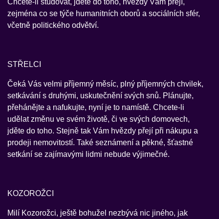
Chcete-li studovat, jděte do toho, hvězdy Vám přejí,
zejména co se týče humanitních oborů a sociálních sfér,
včetně politického odvětví.
STŘELCI
Čeká Vás velmi příjemný měsíc, plný příjemných chvilek,
setkávání s druhými, uskutečnění svých snů. Plánujte,
přehánějte a nafukujte, nyní je to namístě. Chcete-li
udělat změnu ve svém životě, či ve svých domovech,
jděte do toho. Stejně tak Vám hvězdy přejí při nákupu a
prodeji nemovitostí. Také seznámení a pěkné, šťastné
setkání se zajímavými lidmi nebude výjimečné.
KOZOROŽCI
Milí Kozorožci, ještě bohužel nezbývá nic jiného, jak