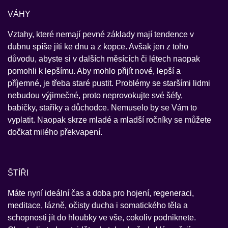
VÁHY
Vztahy, které nemají pevné základy mají tendence v
dubnu spíše jíti ke dnu a z kopce. Avšak jen z toho
důvodu, abyste si v dalších měsících či létech naopak
pomohli k lepšímu. Aby mohlo přijít nové, lepší a
příjemné, je třeba staré pustit. Problémy se staršími lidmi
nebudou výjimečné, proto neprovokujte své šéfy,
babičky, staříky a důchodce. Nemuselo by se Vám to
vyplatit. Naopak skrze mladé a mladší ročníky se můžete
dočkat milého překvapení.
ŠTÍŘI
Máte nyní ideální čas a doba pro hojení, regeneraci,
meditace, lázně, očisty ducha i somatického těla a
schopnosti jít do hloubky ve vše, cokoliv podniknete.