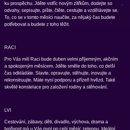
ku prospěchu. Jděte vstříc novým zítřkům, dodejte so
odvahy, sepisujte, pište, čtěte, cestujte a vzdělávejte se.
To, co se v tomto měsíci naučíte, za nějaký čas budete
potřebovat a budete z toho těžit.
RACI
Pro Vás milí Raci bude duben velmi příjemným, akčním
a spokojeným měsícem. Jděte směle do toho, co delší
čas odkládáte. Stavte, opravujte, stěhujte, inovujte a
rekonstruujte. Máte nyní podporu a přízeň hvězd. Také
skvělé konstelace pro založení rodiny a stěhování.
LVI
Cestování, zábavy, děti, divadlo, výchova, drama a
tvořivost má u Vás nyní po celý měsíc zelenou. Ideální