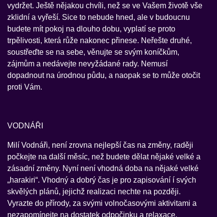
vydržet. Ještě nějakou chvíli, než se ve Vašem životě vše
zklidní a vyřeší. Sice to nebude hned, ale v budoucnu
budete mít pokoj na dlouho dobu, vyplatí se proto
trpělivosti, která růže nakonec přinese. Neřešte druhé,
soustřeďte se na sebe, věnujte se svým koníčkům,
zájmům a nedávejte nevyžádané rady. Nemusí
dopadnout na úrodnou půdu, a naopak se to může otočit
proti Vám.
VODNÁŘI
Milí Vodnáři, není zrovna nejlepší čas na změny, raději
počkejte na další měsíc, než budete dělat nějaké velké a
zásadní změny. Nyní není vhodná doba na nějaké velké
„harakiri“. Vhodný a dobrý čas je pro zapisování í svých
skvělých plánů, jejichž realizaci nechte na později.
Vyrazte do přírody, za svými volnočasovými aktivitami a
nezapomínejte na dostatek odpočinku a relaxace.