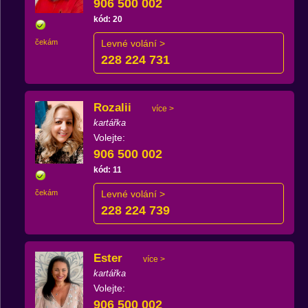
906 500 002
kód: 20
čekám
Levné volání >
228 224 731
Rozalii
více >
kartářka
Volejte:
906 500 002
kód: 11
čekám
Levné volání >
228 224 739
Ester
více >
kartářka
Volejte:
906 500 002