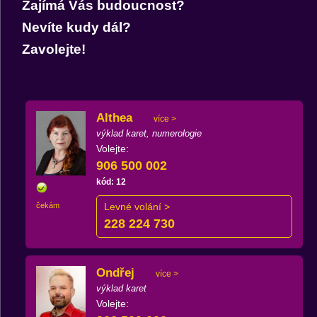
Zajímá Vás budoucnost?
Nevíte kudy dál?
Zavolejte!
Althea
více >
výklad karet, numerologie
Volejte:
906 500 002
kód: 12
čekám
Levné volání >
228 224 730
Ondřej
více >
výklad karet
Volejte: