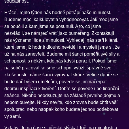
současnost.
Práce: Tento týden nás hodně potrápí naše minulost.
Budeme moci kalkulovat a vyhodnocovat. Jak moc jsme
se poučili a kam jsme se posunuli. A to, co jsme
nezvládli, se nám teď vrátí jako bumerang. Zkontaktují
nás významní lidé z minulosti. Vyhledají nás staří klienti,
které jsme již hodně dlouho neviděli a mysleli jsme si, že
už na nás zanevřeli. Budeme mít šanci poměřit své síly a
schopnosti s někým, kdo nás kdysi porazil. Pokud jsme
na sobě pracovali a jsme schopni využít správně své
zkušenosti, máme šanci vyrovnat skóre. Velice dobře se
bude dařit všem umělcům, povede se jim načerpat
dobrou inspiraci k tvoření. Dobře se povede i po finanční
stránce. Nikoho neodsuzujte na základě prvního dojmu a
nepomlouvejte. Nikdy nevíte, kdo zrovna bude chtít vaší
spolupráci nebo naopak koho budete jednou potřebovat
vy sami.
Vztahy: Je na čase si přestat stýskat, lpět na minulosti a