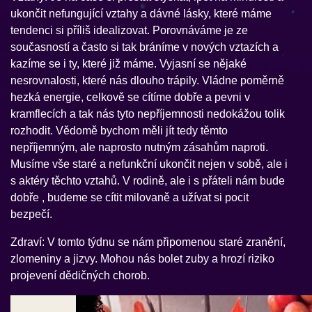
ukončit nefungující vztahy a dávné lásky, které máme
tendenci si příliš idealizovat. Porovnáváme je ze
současností a často si tak bráníme v nových vztazích a
kazíme se i ty, které již máme. Vyjasní se nějaké
nesrovnalosti, které nás dlouho trápily. Vládne poměrně
hezká energie, celkově se cítíme dobře a pevni v
kramflecích a tak nás tyto nepříjemnosti nedokážou tolik
rozhodit. Vědomě bychom měli jít tedy těmto
nepříjemným, ale naprosto nutným zásahům naproti.
Musíme vše staré a nefunkční ukončit nejen v sobě, ale i
s aktéry těchto vztahů. V rodině, ale i s přáteli nám bude
dobře , budeme se cítit milovaně a užívat si pocit
bezpečí.
Zdraví: V tomto týdnu se nám připomenou staré zranění,
zlomeniny a jizvy. Mohou nás bolet zuby a hrozí riziko
projevení dědičných chorob.