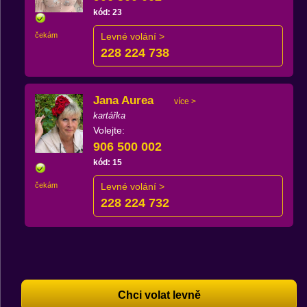
kód: 23
čekám
Levné volání >
228 224 738
Jana Aurea
více >
kartářka
Volejte:
906 500 002
kód: 15
čekám
Levné volání >
228 224 732
Chci volat levně