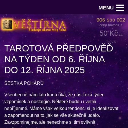
MENU
cena hovoru je
50 Kč
za
minutu
TAROTOVÁ PŘEDPOVĚĎ
NA TÝDEN OD 6. ŘÍJNA
DO 12. ŘÍJNA 2025
ŠESTKA POHÁRŮ
Všeobecně nám tato karta říká, že nás čeká týden
vzpomínek a nostalgie. Některé budou i velmi
nepříjemné. Máme však velkou tendenci si je idealizovat
a zapomenout na to, jak se vše skutečně událo.
Zavzpomínejme, ale nenechme si tím ovlivnit