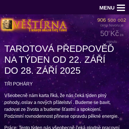
MENU
cena hovoru je
50 Kč
za
minutu
TAROTOVÁ PŘEDPOVĚĎ
NA TÝDEN OD 22. ZÁŘÍ
DO 28. ZÁŘÍ 2025
TŘI POHÁRY
Všeobecně nám karta říká, že nás čeká týden plný
pohody, oslav a nových přátelství . Budeme se bavit,
radovat ze života a budeme šťastní a spokojení.
Podzimní rovnodennost přinese opravdu pěkné energie.
Práce: Tento týden nás všeobecně čeká plodné pracovní