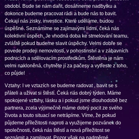
období. Bude se nám dařit, dosáhneme nadbytku a
dokonce budeme pracovat rádi a bude nás to bavit.
Čekají nás zisky, investice. Které uděláme, budou
úspěšné. Seznámíme se zajímavými lidmi, čeká nás
kolektivní úspěch. Je vhodná doba ke stmelování teamu,
zvláště pokud budeme slavit úspěchy. Velmi dobře se
povede prodeji nemovitostí, v pohostinství a v zábavních
podnicích a sdělovacím prostředkům. Štěstěna je nám
velmi nakloněná, chytněte jí za pačesy a vytřeste z toho,
co půjde!
Vztahy: I ve vztazích se budeme radovat , bavit se s
přáteli a užívat si štěstí. Čeká nás dobrý týden. Máme
spokojené vztahy, lásku a i pokud jsme dlouhodobě bez
partnera, zcela výjimečně máme dobrý pocit ze svého
života a touto situací se netrápíme. Víme, že pokud
půjdeme příležitosti naproti a využijeme pozvánek do
společnosti, čeká nás štěstí a nová příležitost se
seznámit a zamilovat. Pozor však na nadměrné