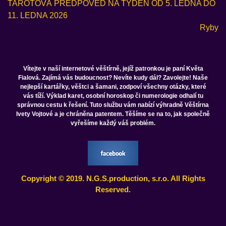
TAROTOVÁ PŘEDPOVĚĎ NA TÝDEN OD 5. LEDNA DO
11. LEDNA 2026
Ryby
Vítejte v naší internetové věštírně, jejíž patronkou je paní Květa
Fialová. Zajímá vás budoucnost? Nevíte kudy dál? Zavolejte! Naše
nejlepší kartářky, věštci a šamani, zodpoví všechny otázky, které
vás tíží. Výklad karet, osobní horoskop či numerologie odhalí tu
správnou cestu k řešení. Tuto službu vám nabízí výhradně Věštírna
Ivety Vojtové a je chráněna patentem. Těšíme se na to, jak společně
vyřešíme každý váš problém.
Copyright © 2019. N.G.S.production, s.r.o. All Rights
Reserved.