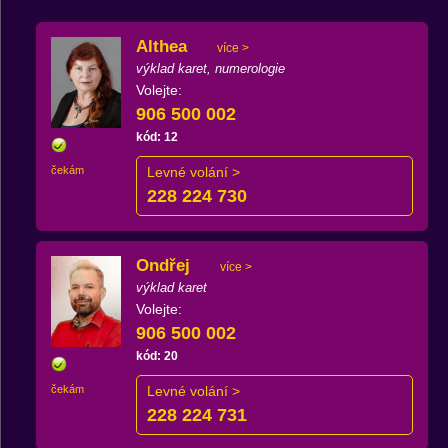
Althea
více >
výklad karet, numerologie
Volejte:
906 500 002
kód: 12
čekám
Levné volání >
228 224 730
Ondřej
více >
výklad karet
Volejte:
906 500 002
kód: 20
čekám
Levné volání >
228 224 731