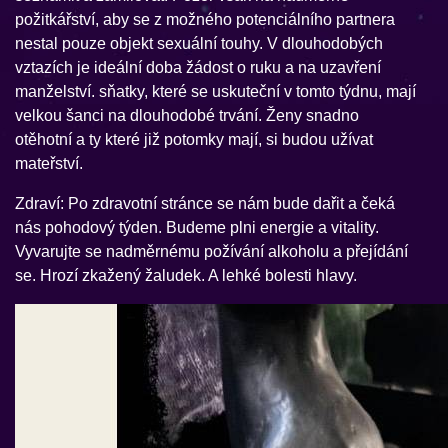
požitkářství, aby se z možného potenciálního partnera
nestal pouze objekt sexuální touhy. V dlouhodobých
vztazích je ideální doba žádost o ruku a na uzavření
manželství. sňatky, které se uskuteční v tomto týdnu, mají
velkou šanci na dlouhodobé trvání. Ženy snadno
otěhotní a ty které již potomky mají, si budou užívat
mateřství.
Zdraví: Po zdravotní stránce se nám bude dařit a čeká
nás pohodový týden. Budeme plni energie a vitality.
Vyvarujte se nadměrnému požívání alkoholu a přejídání
se. Hrozí zkažený žaludek. A lehké bolesti hlavy.